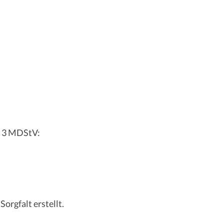
z 3 MDStV:
orgfalt erstellt.