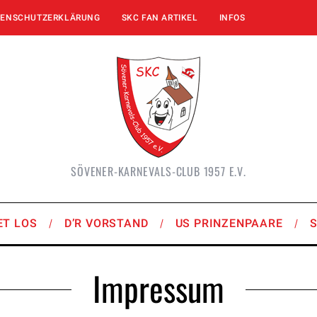
TENSCHUTZERKLÄRUNG
SKC FAN ARTIKEL
INFOS
SÖVENER-KARNEVALS-CLUB 1957 E.V.
ET LOS
D’R VORSTAND
US PRINZENPAARE
Impressum