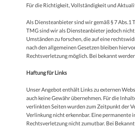
Für die Richtigkeit, Vollständigkeit und Aktua
Als Diensteanbieter sind wir gemäß § 7 Abs.1 
TMG sind wir als Diensteanbieter jedoch nicht
Umständen zu forschen, die auf eine rechtswid
S
nach den allgemeinen Gesetzen bleiben hiervon
e
Rechtsverletzung möglich. Bei bekannt werde
a
r
c
Haftung für Links
h
f
Unser Angebot enthält Links zu externen Websei
o
auch keine Gewähr übernehmen. Für die Inhalte 
r
:
verlinkten Seiten wurden zum Zeitpunkt der V
Verlinkung nicht erkennbar. Eine permanente in
Rechtsverletzung nicht zumutbar. Bei Bekann