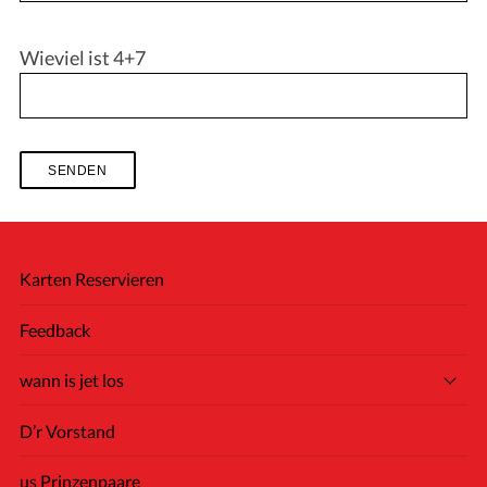
Wieviel ist 4+7
S
e
a
Karten Reservieren
r
c
Feedback
h
f
wann is jet los
o
r
D’r Vorstand
:
us Prinzenpaare