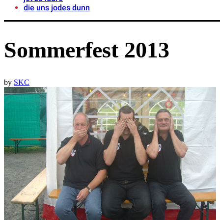
die uns jodes dunn
Sommerfest 2013
by
SKC