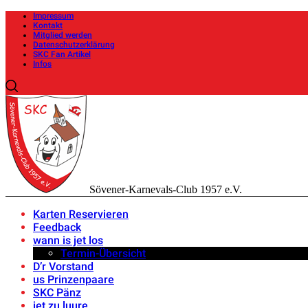
Impressum
Kontakt
Mitglied werden
Datenschutzerklärung
SKC Fan Artikel
Infos
Sövener-Karnevals-Club 1957 e.V.
Karten Reservieren
Feedback
wann is jet los
Termin-Übersicht
D’r Vorstand
us Prinzenpaare
SKC Pänz
jet zu luure