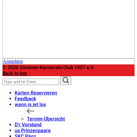
Anmelden
© 2020 Sövener-Karnevals-Club 1957 e.V.
Back to top
Search
Search
for:
Karten Reservieren
Feedback
wann is jet los
Termin-Übersicht
D’r Vorstand
us Prinzenpaare
SKC Pänz