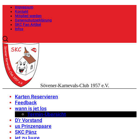
Impressum
Kontakt
Mitglied werden
Datenschutzerklärung
SKC Fan Artikel
Infos
Sövener-Karnevals-Club 1957 e.V.
Karten Reservieren
Feedback
wann is jet los
Termin-Übersicht
D’r Vorstand
us Prinzenpaare
SKC Pänz
jet zu luure