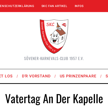
TENSCHUTZERKLÄRUNG
SKC FAN ARTIKEL
INFOS
SÖVENER-KARNEVALS-CLUB 1957 E.V.
ET LOS
D’R VORSTAND
US PRINZENPAARE
Vatertag An Der Kapelle