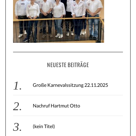
m
f
c
e
h
o
f
r
r
o
i
:
r
e
:
r
u
NEUESTE BEITRÄGE
n
g
d
Große Karnevalssitzung 22.11.2025
e
r
Nachruf Hartmut Otto
B
e
i
(kein Titel)
t