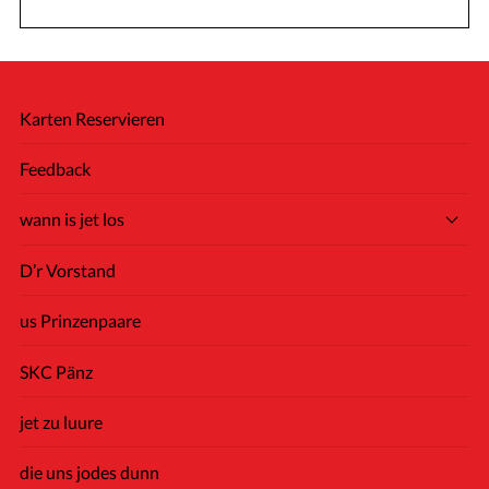
Karten Reservieren
Feedback
wann is jet los
D’r Vorstand
us Prinzenpaare
SKC Pänz
jet zu luure
die uns jodes dunn