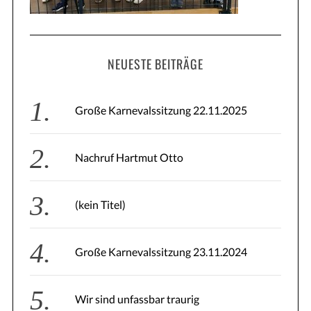
NEUESTE BEITRÄGE
Große Karnevalssitzung 22.11.2025
S
e
Nachruf Hartmut Otto
a
r
c
(kein Titel)
h
f
o
Große Karnevalssitzung 23.11.2024
r
:
Wir sind unfassbar traurig