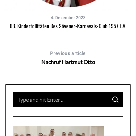
4. Dezember 2023
63. Kindertollitäten Des Sövener-Karnevals-Club 1957 E.V.
Previous article
Nachruf Hartmut Otto
S
S
e
E
A
a
R
C
H
r
c