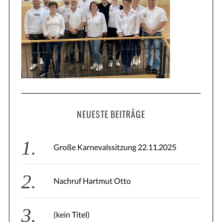
h
f
o
r
:
NEUESTE BEITRÄGE
Große Karnevalssitzung 22.11.2025
Nachruf Hartmut Otto
(kein Titel)