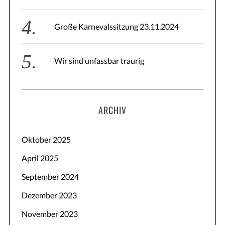
Große Karnevalssitzung 23.11.2024
S
Wir sind unfassbar traurig
e
a
r
c
h
ARCHIV
f
o
Oktober 2025
r
:
April 2025
September 2024
Dezember 2023
November 2023