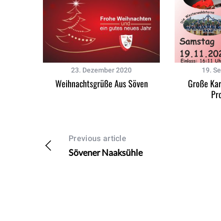
S
e
a
23. Dezember 2020
19. S
r
Weihnachtsgrüße Aus Söven
Große Kar
c
Pr
h
f
o
r
Previous article
:
Sövener Naaksühle