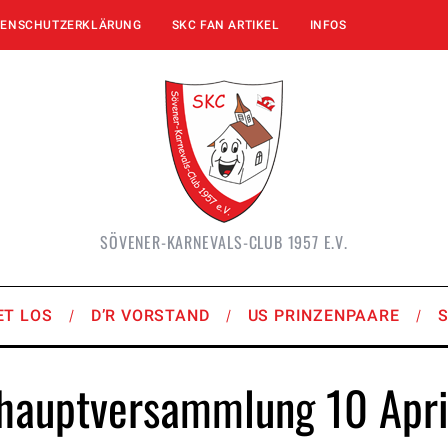
TENSCHUTZERKLÄRUNG
SKC FAN ARTIKEL
INFOS
SÖVENER-KARNEVALS-CLUB 1957 E.V.
ET LOS
D’R VORSTAND
US PRINZENPAARE
hauptversammlung 10 Apr