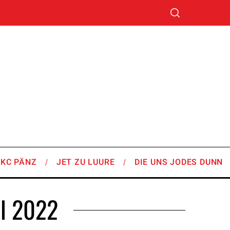
SKC PÄNZ
JET ZU LUURE
DIE UNS JODES DUNN
il 2022