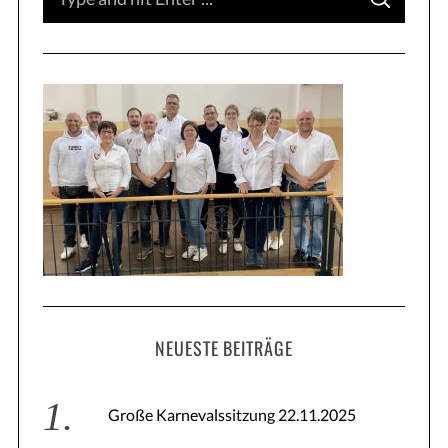
S
e
E
A
a
R
C
H
r
c
h
f
o
r
:
NEUESTE BEITRÄGE
Große Karnevalssitzung 22.11.2025