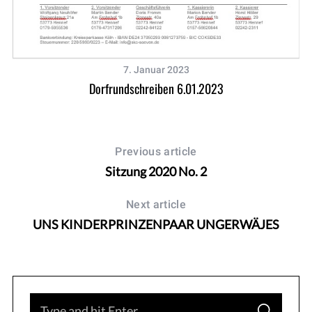
7. Januar 2023
Dorfrundschreiben 6.01.2023
Previous article
Sitzung 2020 No. 2
Next article
UNS KINDERPRINZENPAAR UNGERWÄJES
S