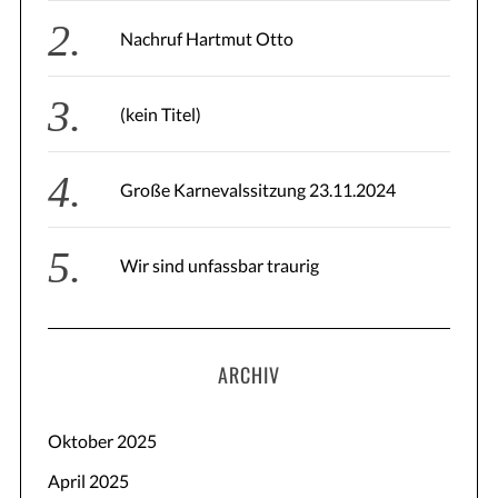
Nachruf Hartmut Otto
(kein Titel)
S
Große Karnevalssitzung 23.11.2024
e
a
r
Wir sind unfassbar traurig
c
h
f
o
r
ARCHIV
:
Oktober 2025
April 2025