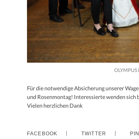
S
e
a
r
c
h
OLYMPUS 
f
o
r
Für die notwendige Absicherung unserer Wage
:
und Rosenmontag! Interessierte wenden sich b
Vielen herzlichen Dank
FACEBOOK
TWITTER
PI