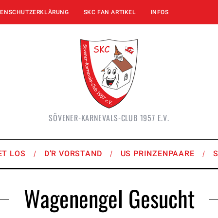
TENSCHUTZERKLÄRUNG
SKC FAN ARTIKEL
INFOS
SÖVENER-KARNEVALS-CLUB 1957 E.V.
ET LOS
D’R VORSTAND
US PRINZENPAARE
Wagenengel Gesucht