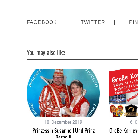
FACEBOOK
TWITTER
PI
You may also like
10. Dezember 2019
6. 
Prinzessin Susanne I Und Prinz
Große Karneva
Bernd II