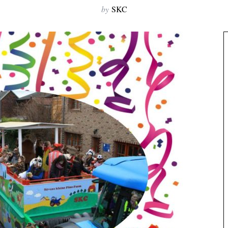
by
SKC