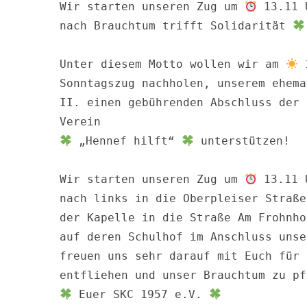
Wir starten unseren Zug um 
 13.11 
nach Brauchtum trifft Solidarität 
S
Unter diesem Motto wollen wir am 
 
e
Sonntagszug nachholen, unserem ehema
a
II. einen gebührenden Abschluss der 
r
c
h
 „Hennef hilft“ 
 unterstützen! 

f
o
Wir starten unseren Zug um 
 13.11 
r
:
nach links in die Oberpleiser Straße
der Kapelle in die Straße Am Frohnho
auf deren Schulhof im Anschluss unse
freuen uns sehr darauf mit Euch für 
 Euer SKC 1957 e.V. 