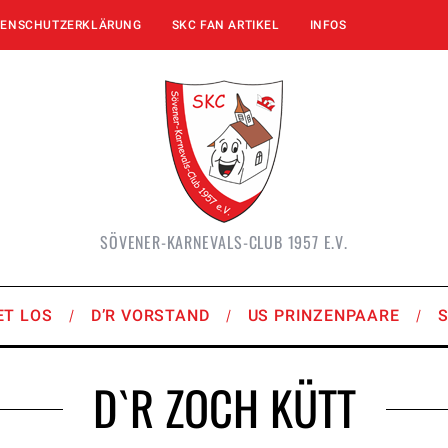
TENSCHUTZERKLÄRUNG
SKC FAN ARTIKEL
INFOS
SÖVENER-KARNEVALS-CLUB 1957 E.V.
ET LOS
D’R VORSTAND
US PRINZENPAARE
D`r ZOCH KÜTT