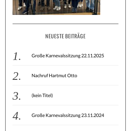
:
NEUESTE BEITRÄGE
Große Karnevalssitzung 22.11.2025
S
Nachruf Hartmut Otto
e
a
r
(kein Titel)
c
h
f
Große Karnevalssitzung 23.11.2024
o
r
: