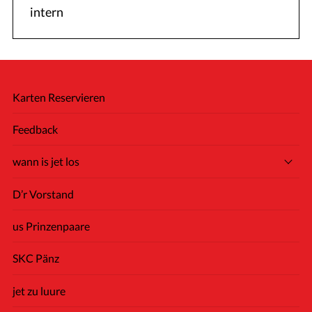
intern
Karten Reservieren
Feedback
wann is jet los
D’r Vorstand
us Prinzenpaare
SKC Pänz
jet zu luure