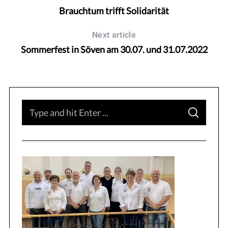
Brauchtum trifft Solidarität
Next article
Sommerfest in Söven am 30.07. und 31.07.2022
S
S
e
E
A
a
R
C
H
r
c
h
f
o
r